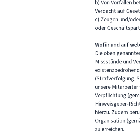
b) Von Vorfällen b
Verdacht auf Gese
c) Zeugen und/oder
oder Geschäftspar
Wofür und auf wel
Die oben genannte
Missstände und Ve
existenzbedrohend
(Strafverfolgung,
unsere Mitarbeiter 
Verpflichtung (gemä
Hinweisgeber-Richt
hierzu. Zudem beru
Organisation (gemä
zu erreichen.