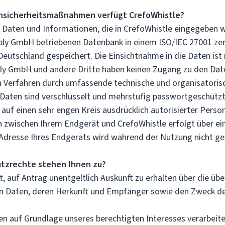
nsicherheitsmaßnahmen verfügt CrefoWhistle?
aten und Informationen, die in CrefoWhistle eingegeben w
ply GmbH betriebenen Datenbank in einem ISO/IEC 27001 zert
eutschland gespeichert. Die Einsichtnahme in die Daten ist 
ly GmbH und andere Dritte haben keinen Zugang zu den Daten
en Verfahren durch umfassende technische und organisator
e Daten sind verschlüsselt und mehrstufig passwortgeschützt
uf einen sehr engen Kreis ausdrücklich autorisierter Person
zwischen Ihrem Endgerät und CrefoWhistle erfolgt über ein
-Adresse Ihres Endgeräts wird während der Nutzung nicht ge
tzrechte stehen Ihnen zu?
, auf Antrag unentgeltlich Auskunft zu erhalten über die übe
 Daten, deren Herkunft und Empfänger sowie den Zweck d
en auf Grundlage unseres berechtigten Interesses verarbeite