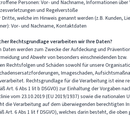
etroffene Personen: Vor- und Nachname, Informationen über 
tzesverletzungen und Regelverstöße
 Dritte, welche im Hinweis genannt werden (z.B. Kunden, Li
tner): Vor- und Nachname, Kontaktdaten
cher Rechtsgrundlage verarbeiten wir Ihre Daten?
n Daten werden zum Zwecke der Aufdeckung und Präventio
rmeidung und Abwehr von besonders einschneidenden bzw.
en Rechtsfolgen und Schäden sowohl für unsere Organisati
 Schadensersatzforderungen, Imageschaden, Aufsichtsmaßna
verarbeitet. Rechtsgrundlage für die Verarbeitung ist eine re
ß Art. 6 Abs 1 lit b DSGVO) zur Einhaltung der Vorgaben nac
linie vom 23.10.2019 (EU 2019/1937) sowie die nationalen
ht die Verarbeitung auf dem überwiegenden berechtigten In
ß Art. 6 Abs 1 lit f DSGVO), welches darin besteht, die obe