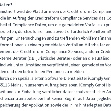
Daten?
nistriert wird die Plattform von der Creditreform Complia
 die im Auftrag der Creditreform Compliance Services das C
arbeitet Compliance Daten, um die gemeldeten Vorfälle zu pr
zuleiten, durchzuführen und soweit erforderlich Abhilfema
fungen, Untersuchungen und zu treffenden Abhilfemaßnah
 Informationen zu einem gemeldeten Vorfall an Mitarbeiter a
ement der Creditreform Compliance Services, anderer Cred
terne Berater (z.B. juristische Berater) oder an die zustän
sind wir unter Umständen verpflichtet, einen gemeldeten Vor
den und den betroffenen Personen zu melden.
durch den spezialisierten Software-Dienstleister iComply G
5116 Mainz, in unserem Auftrag betrieben. iComply GmbH ist
hkeit und zur Einhaltung sämtlicher datenschutzrechtlicher 
echenzentrumsbetreiber hat keinen Zugriff auf Daten jeglicher
Speicherung der Applikation sowie der in ihr hinterlegten Dat