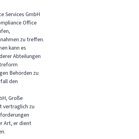
nce Services GmbH
ompliance Office
üfen,
ßnahmen zu treffen.
men kann es
nderer Abteilungen
itreform
digen Behörden zu
fall den
mbH, Große
 vertraglich zu
Anforderungen
 Art, er dient
en.