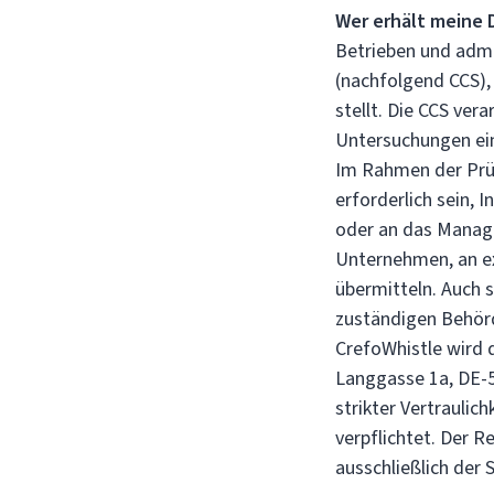
Wer erhält meine 
Betrieben und admi
(nachfolgend CCS),
stellt. Die CCS ver
Untersuchungen ein
Im Rahmen der Prü
erforderlich sein,
oder an das Manag
Unternehmen, an ex
übermitteln. Auch 
zuständigen Behör
CrefoWhistle wird 
Langgasse 1a, DE-5
strikter Vertraulic
verpflichtet. Der R
ausschließlich der 