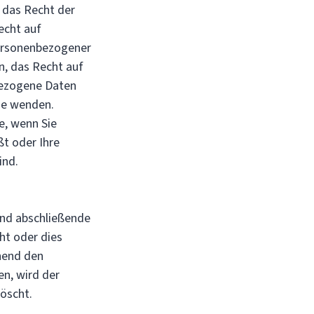
, das Recht der
echt auf
personenbezogener
n, das Recht auf
bezogene Daten
de wenden.
e, wenn Sie
ßt oder Ihre
ind.
und abschließende
ht oder dies
hend den
en, wird der
öscht.