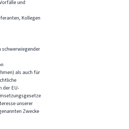
Vorfälle und
eferanten, Kollegen
n schwerwiegender
on
hmen) als auch für
chtliche
h der EU-
 Umsetzungsgesetze
teresse unserer
n genannten Zwecke