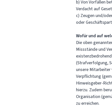
b) Von Vorfällen b
Verdacht auf Gese
c) Zeugen und/oder
oder Geschäftspar
Wofür und auf wel
Die oben genannte
Missstände und Ve
existenzbedrohend
(Strafverfolgung,
unsere Mitarbeiter 
Verpflichtung (gemä
Hinweisgeber-Richt
hierzu. Zudem beru
Organisation (gemä
zu erreichen.