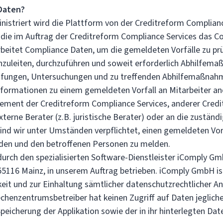
Daten?
nistriert wird die Plattform von der Creditreform Complia
 die im Auftrag der Creditreform Compliance Services das C
arbeitet Compliance Daten, um die gemeldeten Vorfälle zu pr
zuleiten, durchzuführen und soweit erforderlich Abhilfema
fungen, Untersuchungen und zu treffenden Abhilfemaßnah
 Informationen zu einem gemeldeten Vorfall an Mitarbeiter a
ement der Creditreform Compliance Services, anderer Cred
terne Berater (z.B. juristische Berater) oder an die zustän
sind wir unter Umständen verpflichtet, einen gemeldeten Vor
den und den betroffenen Personen zu melden.
durch den spezialisierten Software-Dienstleister iComply G
5116 Mainz, in unserem Auftrag betrieben. iComply GmbH ist
hkeit und zur Einhaltung sämtlicher datenschutzrechtlicher 
echenzentrumsbetreiber hat keinen Zugriff auf Daten jeglicher
Speicherung der Applikation sowie der in ihr hinterlegten Dat