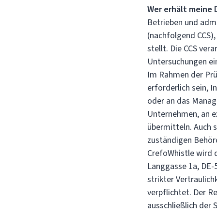
Wer erhält meine 
Betrieben und admi
(nachfolgend CCS),
stellt. Die CCS ver
Untersuchungen ein
Im Rahmen der Prü
erforderlich sein,
oder an das Manag
Unternehmen, an ex
übermitteln. Auch 
zuständigen Behör
CrefoWhistle wird 
Langgasse 1a, DE-5
strikter Vertraulic
verpflichtet. Der R
ausschließlich der 