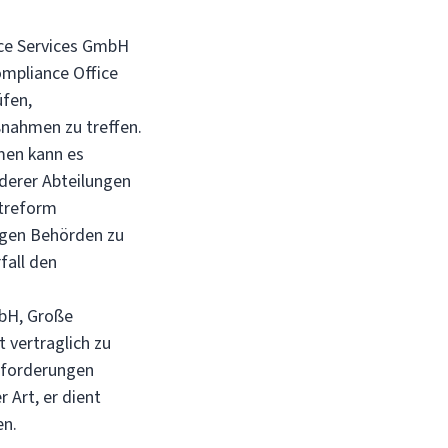
nce Services GmbH
ompliance Office
üfen,
ßnahmen zu treffen.
men kann es
nderer Abteilungen
itreform
digen Behörden zu
fall den
mbH, Große
 vertraglich zu
Anforderungen
 Art, er dient
en.