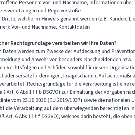
etroffene Personen: Vor- und Nachname, Informationen über 
tzesverletzungen und Regelverstöße
 Dritte, welche im Hinweis genannt werden (z.B. Kunden, Li
tner): Vor- und Nachname, Kontaktdaten
cher Rechtsgrundlage verarbeiten wir Ihre Daten?
n Daten werden zum Zwecke der Aufdeckung und Präventio
rmeidung und Abwehr von besonders einschneidenden bzw.
en Rechtsfolgen und Schäden sowohl für unsere Organisati
 Schadensersatzforderungen, Imageschaden, Aufsichtsmaßna
verarbeitet. Rechtsgrundlage für die Verarbeitung ist eine re
ß Art. 6 Abs 1 lit b DSGVO) zur Einhaltung der Vorgaben nac
linie vom 23.10.2019 (EU 2019/1937) sowie die nationalen
ht die Verarbeitung auf dem überwiegenden berechtigten In
ß Art. 6 Abs 1 lit f DSGVO), welches darin besteht, die obe